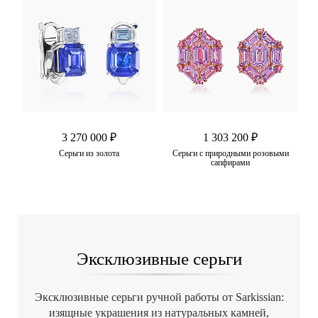
3 270 000 ₽
1 303 200 ₽
фир
Серьги из золота
Серьги с природными розовыми
Се
сапфирами
Эксклюзивные серьги
Эксклюзивные серьги ручной работы от Sarkissian:
изящные украшения из натуральных камней,