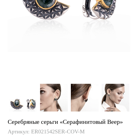
Серебряные серьги «Серафинитовый Веер»
Артикул: ER021542SER-COV-M