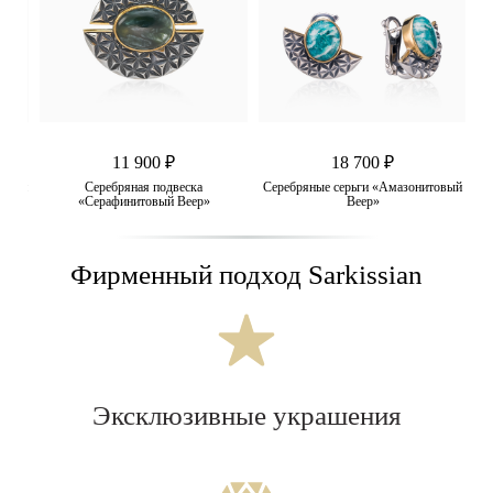
11 900 ₽
18 700 ₽
товый
Серебряная подвеска
Серебряные серьги «Амазонитовый
С
«Серафинитовый Веер»
Веер»
Фирменный подход Sarkissian
Эксклюзивные украшения