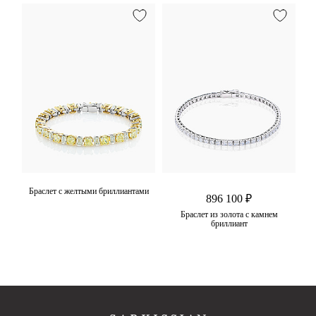
мруд
Браслет c желтыми бриллиантами
896 100 ₽
Браслет из золота с камнем
бриллиант