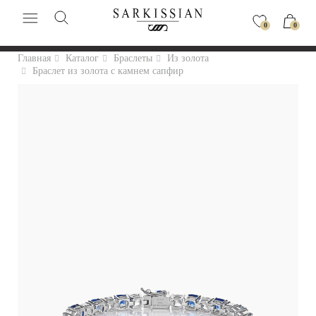
0
0
Главная
Каталог
Браслеты
Из золота
Браслет из золота с камнем сапфир