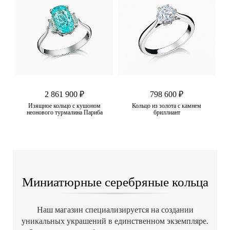
2 861 900 ₽
798 600 ₽
нат
Изящное кольцо с кушоном
Кольцо из золота с камнем
неонового турмалина Париба
бриллиант
Миниатюрные серебряные кольца
Наш магазин специализируется на создании
уникальных украшений в единственном экземпляре.