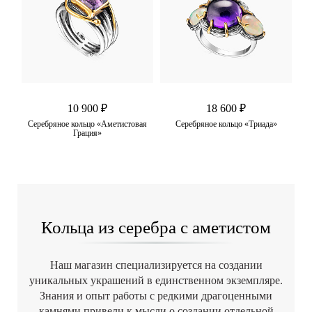
10 900 ₽
18 600 ₽
я
Серебряное кольцо «Аметистовая
Серебряное кольцо «Триада»
С
Грация»
Кольца из серебра с аметистом
Наш магазин специализируется на создании
уникальных украшений в единственном экземпляре.
Знания и опыт работы с редкими драгоценными
камнями привели к мысли о создании отдельной