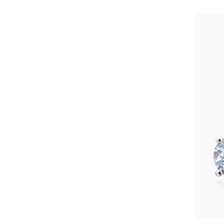
Лунный камень
Малахит
Морск. Жемчуг культ.
Нефрит
Обсидиан
Оникс
Опал
Опал дуплет
Питерсит
Празиолит
Пренит
Родохрозит
Розовый кварц
Рубеллит