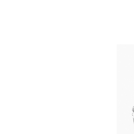
Рубин
Сапфир
Сапфир Падпараджа
Сапфир Розовый
Сапфир Цветной
Серафинит
Сердолик
Синий Сапфир
Спессартин
Танзанит
Тигровый глаз
Топаз
Топаз "Империал"