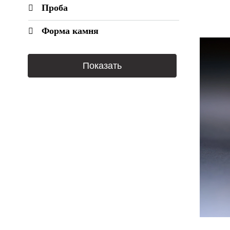
Бирюза
Проба
Бриллиант
Форма камня
Горный хрусталь
Гранат
Дымчатый кварц
Жемчуг
Жемчуг Барокко
Змеевик
Изумруд
Кварц волосатик
Лабрадор
Лазурит
Ларимар