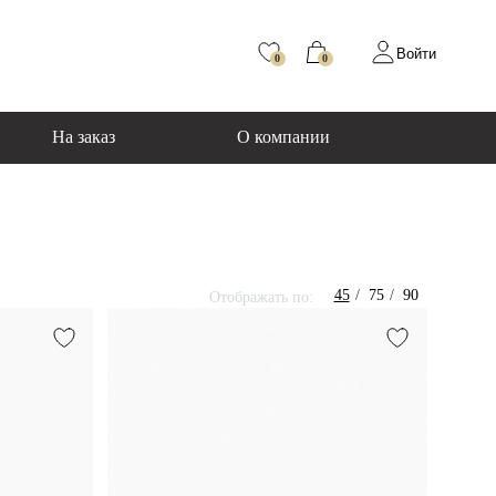
Войти
0
0
На заказ
О компании
45
75
90
Отображать по: