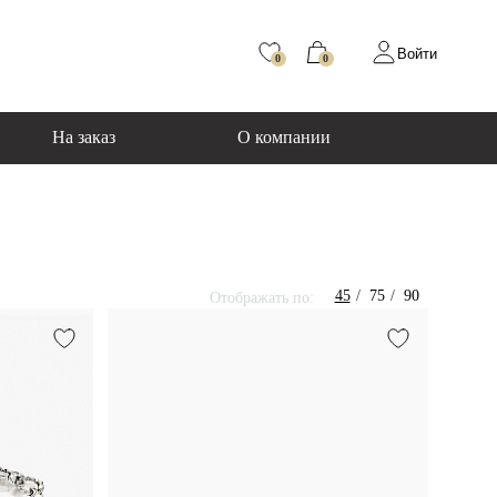
Войти
0
0
На заказ
О компании
45
75
90
Отображать по: