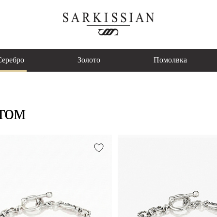
Серебро
Золото
Помолвка
том