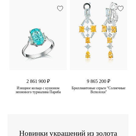
2 861 900 ₽
9 865 200 ₽
Изящное кольцо с кушоном
Бриллиантовые серьги “Солнечные
неонового турмалина Париба
Всполохи"
Новинки украшений из золота