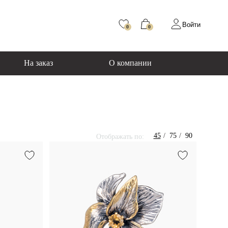
Войти
0
0
На заказ
О компании
45
75
90
Отображать по: