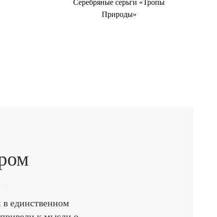
Серебряные серьги «Тропы
Природы»
ором
 в единственном
привели к мысли о