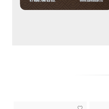
Серафинит
Спессартин
Тигровый глаз
Топаз
Тсаворит
Турмалин
Турмалин Параиба
Хризоколла
Циркон
Цитрин
Чароит
Шпинель
Эмаль