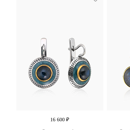
Тулит
Яшма
Содалит
Унакит
16 600 ₽