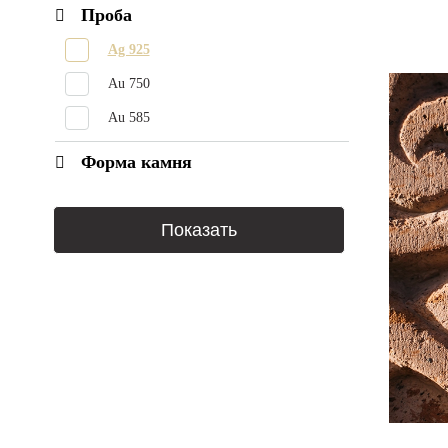
Бриллиант
Проба
Горный хрусталь
Ag 925
Гранат
Au 750
Жемчуг
Au 585
Жемчуг Барокко
Форма камня
Змеевик
Изумруд
Кварц волосатик
Лабрадор
Лазурит
Ларимар
Лунный камень
Малахит