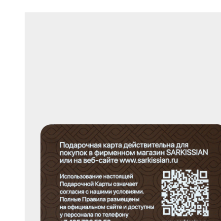
Морск. Жемчуг культ.
Нефрит
Обсидиан
Оникс
Опал
Опал дуплет
Питерсит
Празиолит
Пренит
Родохрозит
Розовый кварц
Рубин
Сапфир
Сапфир Розовый