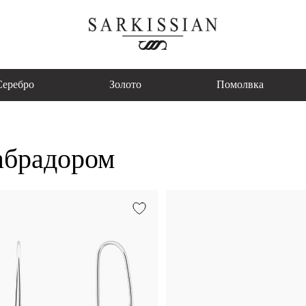
Серебро
Золото
Помолвка
абрадором