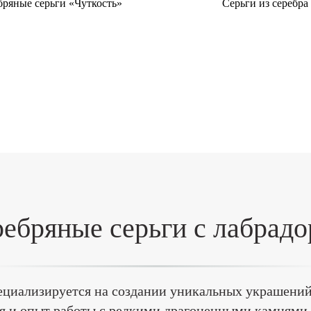
бряные серьги «Чуткость»
Серьги из серебра
ебряные серьги с лабрад
ециализируется на создании уникальных украшений
ия и опыт работы с редкими драгоценными камнями 