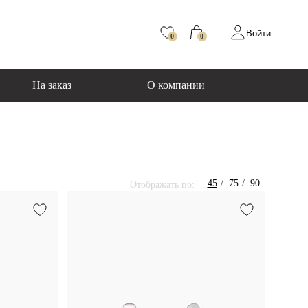
Войти
0
0
На заказ
О компании
45
75
90
Отображать по: