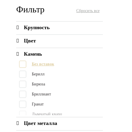
Фильтр
Крупность
Цвет
Камень
Без вставок
Берилл
Бирюза
Бриллиант
Гранат
Дымчатый кварц
Цвет металла
Жемчуг