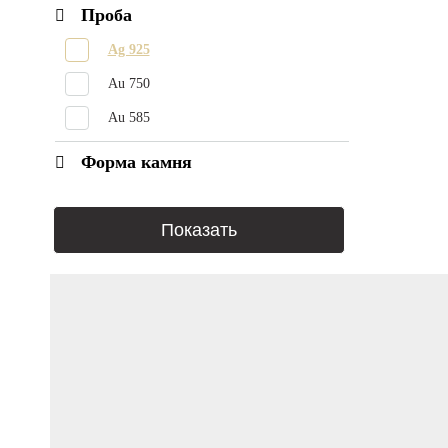
Изумруд
Проба
Лазурит
Ag 925
Лунный камень
Au 750
Сапфир
Au 585
Сапфир Падпараджа
Форма камня
Турмалин Параиба
Цитрин