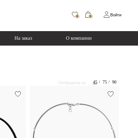
Войти
0
0
На заказ
О компании
45
75
90
Отображать по: