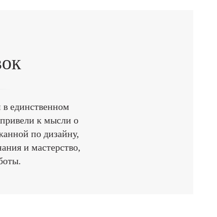
вок
 в единственном
привели к мысли о
жанной по дизайну,
ания и мастерство,
боты.