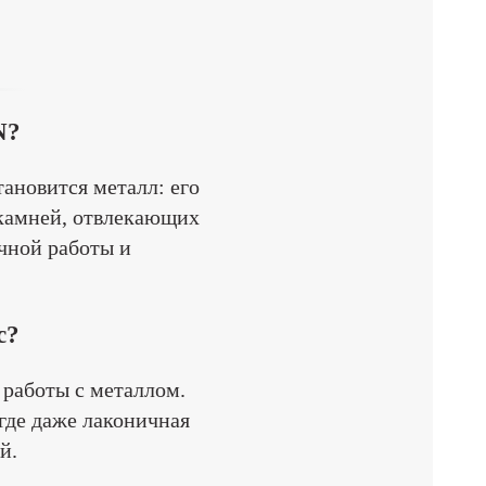
N?
тановится металл: его
т камней, отвлекающих
чной работы и
с?
о работы с металлом.
где даже лаконичная
й.