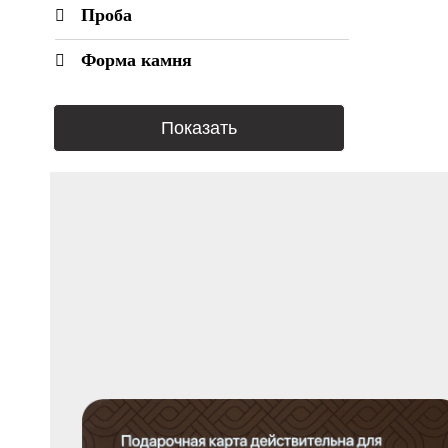
Изумруд
Проба
Лазурит
Форма камня
Лунный камень
Сапфир
Сапфир Падпараджа
Турмалин Параиба
Цитрин