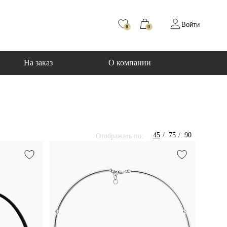
Войти
0
0
На заказ
О компании
45
75
90
Отображать по: