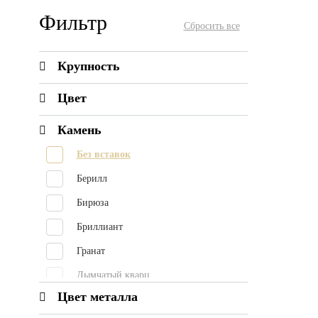
Фильтр
Крупность
Цвет
Камень
Без вставок
Берилл
Бирюза
Бриллиант
Гранат
Дымчатый кварц
Цвет металла
Жемчуг