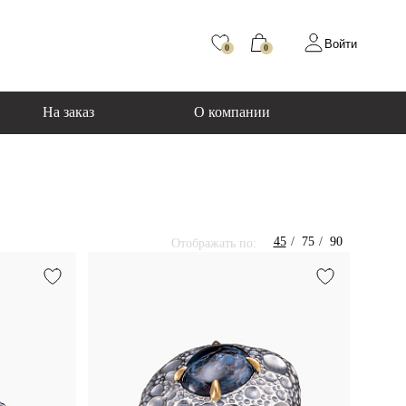
Войти
0
0
На заказ
О компании
45
75
90
Отображать по: