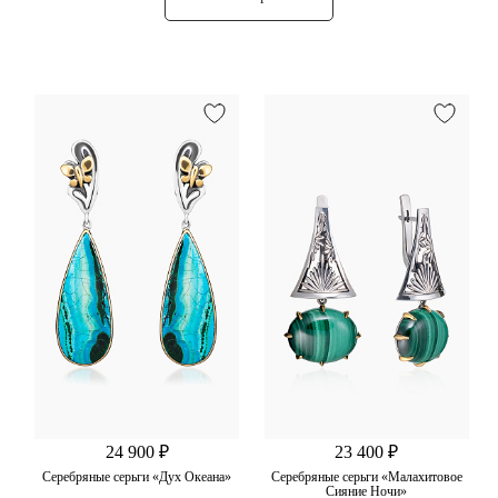
24 900 ₽
23 400 ₽
Серебряные серьги «Дух Океана»
Серебряные серьги «Малахитовое
Сияние Ночи»