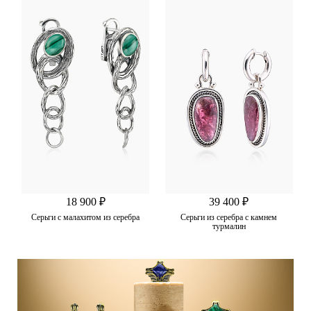
18 900 ₽
39 400 ₽
Серьги с малахитом из серебра
Серьги из серебра с камнем
турмалин