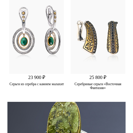
23 900 ₽
25 800 ₽
Серьги из серебра с камнем малахит
Серебряные серьги «Восточная
Фантазия»