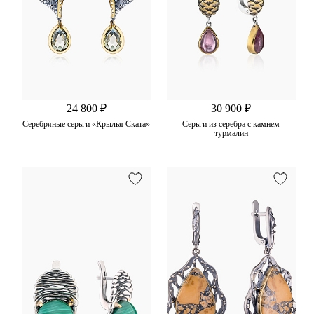
24 800 ₽
30 900 ₽
Серебряные серьги «Крылья Ската»
Серьги из серебра с камнем
турмалин