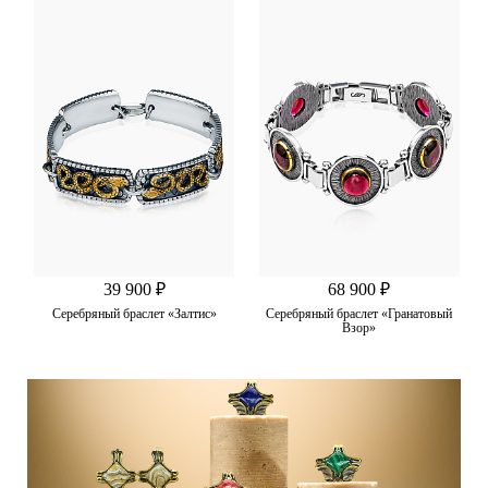
39 900 ₽
68 900 ₽
Серебряный браслет «Залтис»
Серебряный браслет «Гранатовый
Взор»