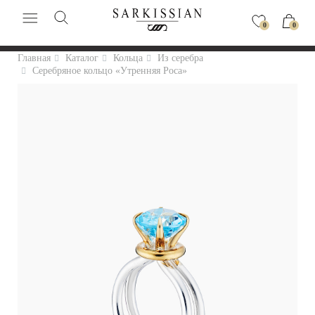
0
0
Главная
Каталог
Кольца
Из серебра
Серебряное кольцо «Утренняя Роса»