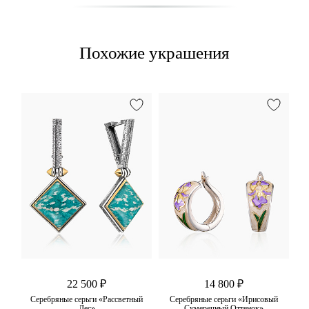
Похожие украшения
22 500 ₽
14 800 ₽
а
Серебряные серьги «Рассветный
Серебряные серьги «Ирисовый
Лес»
Сумеречный Оттенок»