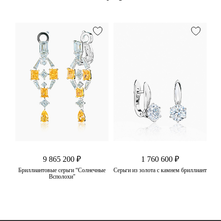
9 865 200 ₽
1 760 600 ₽
е"
Бриллиантовые серьги “Солнечные
Серьги из золота с камнем бриллиант
Всполохи"