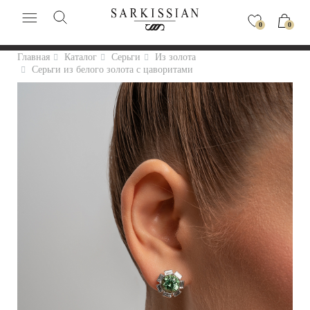
0
0
Главная
Каталог
Серьги
Из золота
Серьги из белого золота с цаворитами