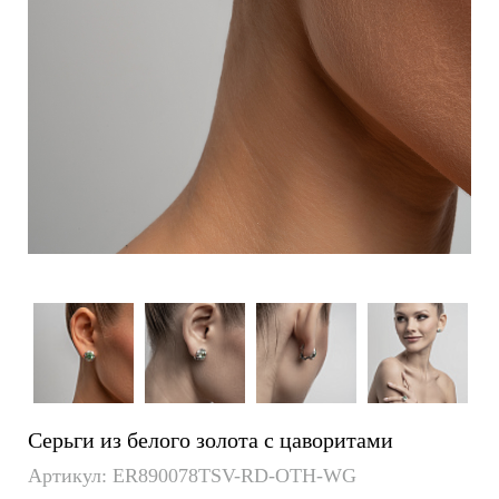
Серьги из белого золота с цаворитами
Артикул: ER890078TSV-RD-OTH-WG