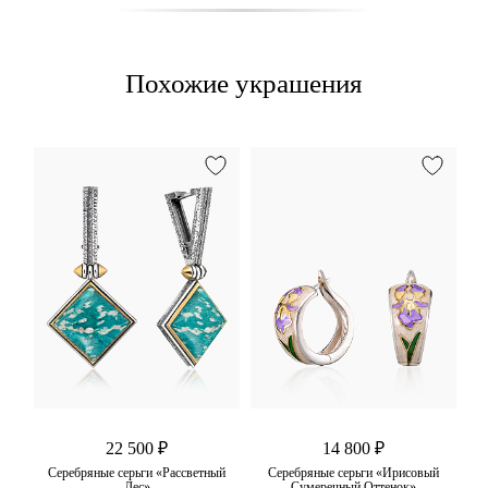
Похожие украшения
вый
22 500 ₽
14 800 ₽
Серебряные серьги «Рассветный
Серебряные серьги «Ирисовый
Лес»
Сумеречный Оттенок»