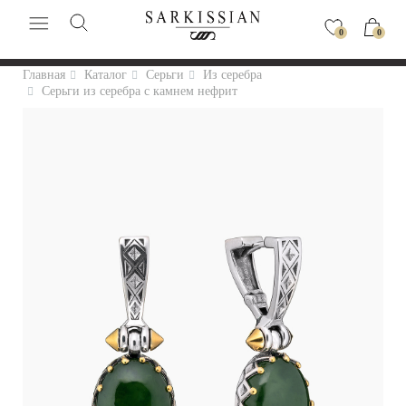
0
0
Главная
Каталог
Серьги
Из серебра
Серьги из серебра с камнем нефрит