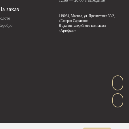
12:00 — 20:00 в выходные
На заказ
119034, Москва, ул. Пречистенка 30/2,
Золото
«Галерея Саркисян»
Серебро
В здании галерейного комплекса
«Артефакт»