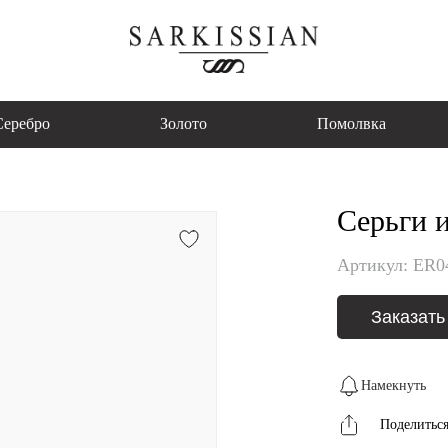
Серебро
Золото
Помолвка
Серьги и
Артикул: ER0
Заказать
Намекнуть
Поделитьс