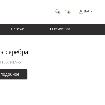
Войти
0
0
На заказ
О компании
з серебра
41557NIN-S
 подобное
я