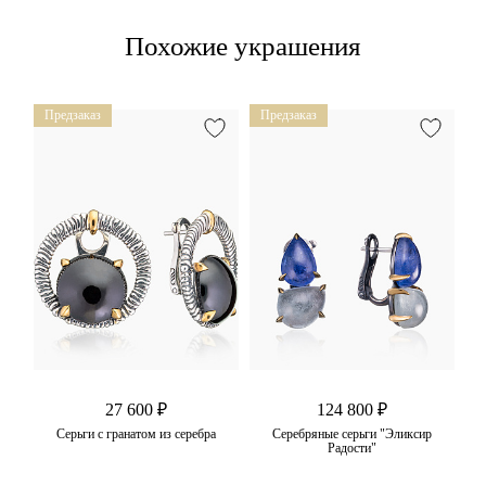
Похожие украшения
Предзаказ
Предзаказ
П
27 600 ₽
124 800 ₽
р
Серьги с гранатом из серебра
Серебряные серьги "Эликсир
Се
Радости"