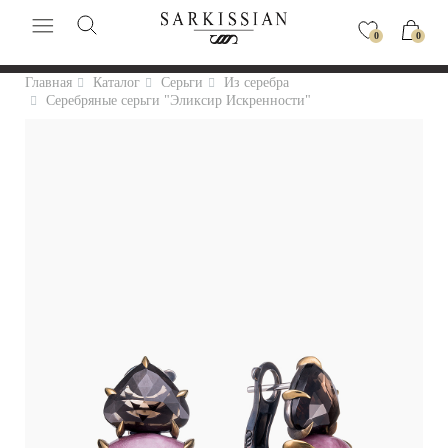
0
0
Главная
Каталог
Серьги
Из серебра
Серебряные серьги "Эликсир Искренности"