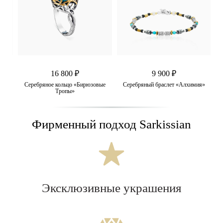
16 800 ₽
9 900 ₽
рюза
Серебряное кольцо «Бирюзовые
Серебряный браслет «Алхимия»
К
Тропы»
Фирменный подход Sarkissian
Эксклюзивные украшения