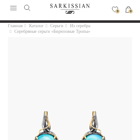
0
0
Главная
Каталог
Серьги
Из серебра
Серебряные серьги «Бирюзовые Тропы»