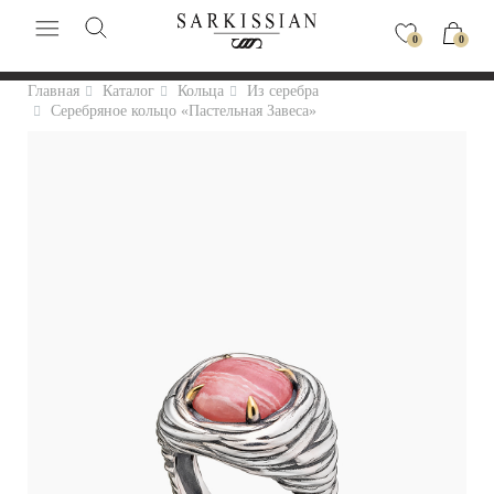
0
0
Главная
Каталог
Кольца
Из серебра
Серебряное кольцо «Пастельная Завеса»