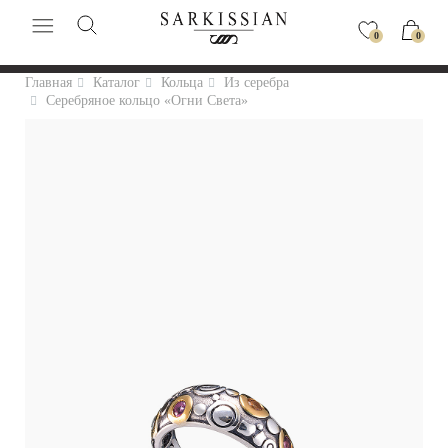
0
0
Главная
Каталог
Кольца
Из серебра
Серебряное кольцо «Огни Света»