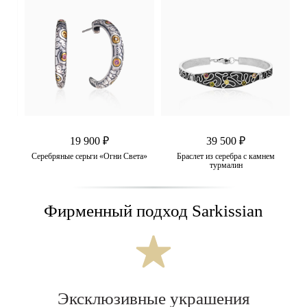
19 900 ₽
39 500 ₽
ата»
Серебряные серьги «Огни Света»
Браслет из серебра с камнем
турмалин
Фирменный подход Sarkissian
Эксклюзивные украшения