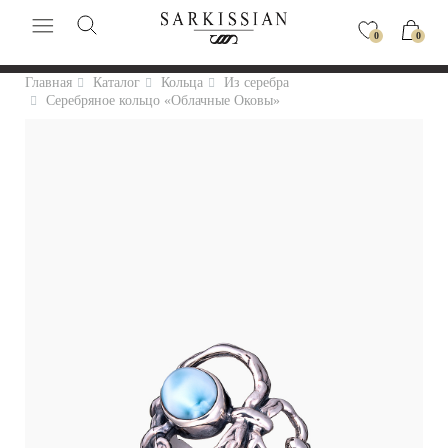
0
0
Главная
Каталог
Кольца
Из серебра
Серебряное кольцо «Облачные Оковы»