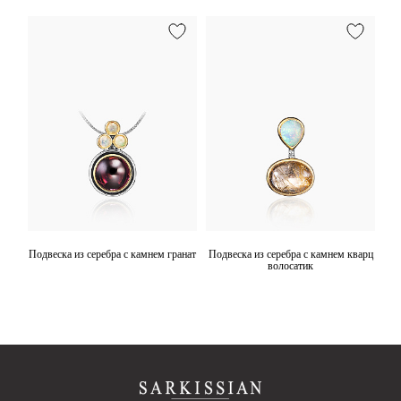
акит
Подвеска из серебра с камнем гранат
Подвеска из серебра с камнем кварц
волосатик