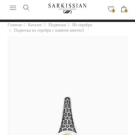
0
0
Главная
Каталог
Подвески
Из серебра
Подвеска из серебра с камнем аметист