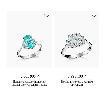
2 861 900 ₽
3 995 100 ₽
цо
Изящное кольцо с кушоном
Кольцо из золота с камнем
неонового турмалина Париба
бриллиант