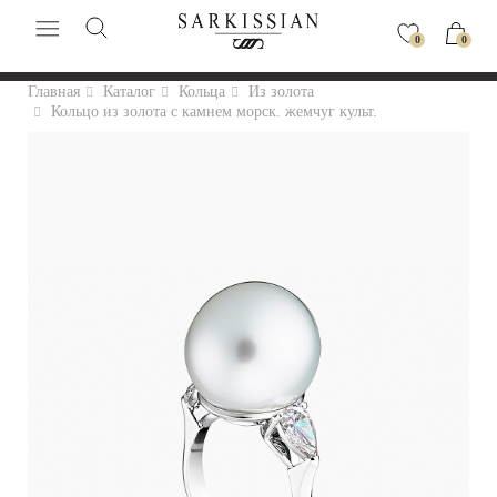
0
0
Главная
Каталог
Кольца
Из золота
Кольцо из золота с камнем морск. жемчуг культ.