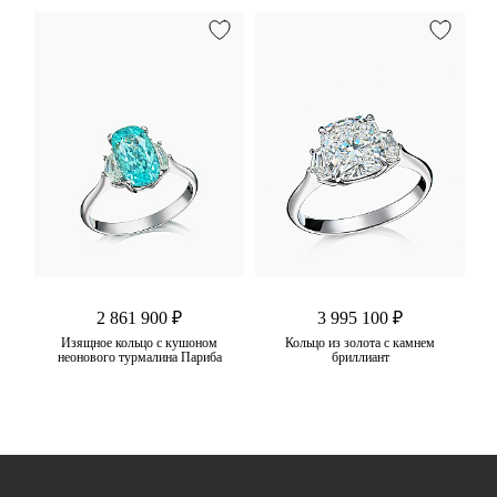
2 861 900 ₽
3 995 100 ₽
цо
Изящное кольцо с кушоном
Кольцо из золота с камнем
неонового турмалина Париба
бриллиант