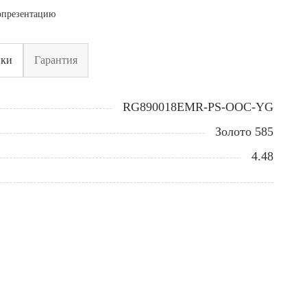
опрезентацию
ики
Гарантия
RG890018EMR-PS-OOC-YG
Золото 585
4.48