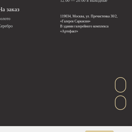
12:00 — 20:00 в выходные
На заказ
119034, Москва, ул. Пречистенка 30/2,
Золото
«Галерея Саркисян»
Серебро
В здании галерейного комплекса
«Артефакт»