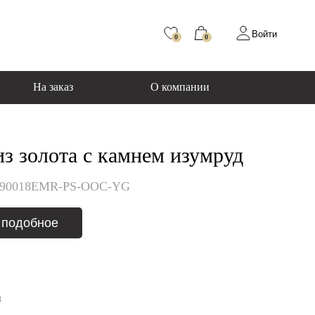
Войти
0
0
На заказ
О компании
з золота с камнем изумруд
890018EMR-PS-OOC-YG
 подобное
я