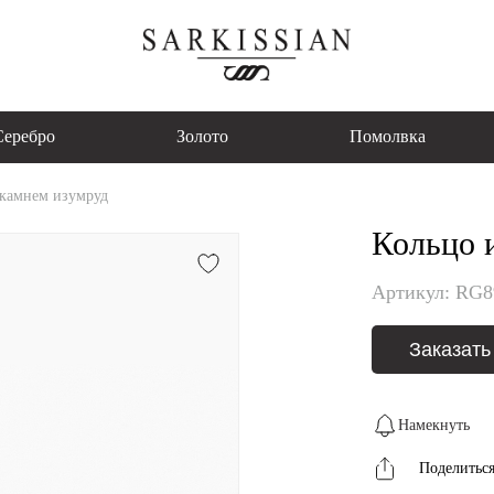
Серебро
Золото
Помолвка
 камнем изумруд
Кольцо и
Артикул: RG
Заказать
Намекнуть
Поделитьс