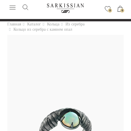
0
0
Главная
Каталог
Кольца
Из серебра
Кольцо из серебра с камнем опал