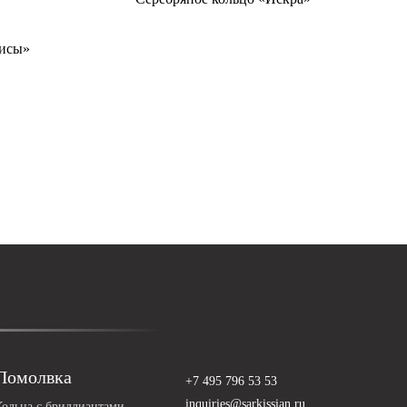
рисы»
Помолвка
+7 495 796 53 53
inquiries@sarkissian.ru
Кольца с бриллиантами