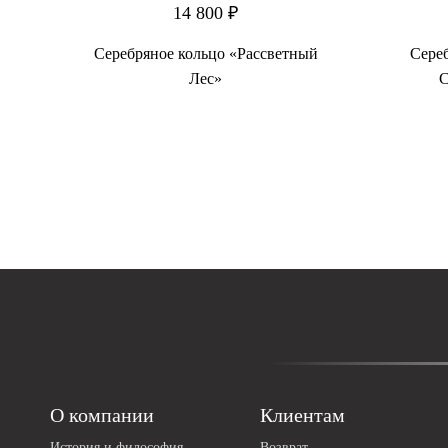
14 800 ₽
л
Серебряное кольцо «Рассветный
Сере
Лес»
С
О компании
Клиентам
История и философия
Возврат