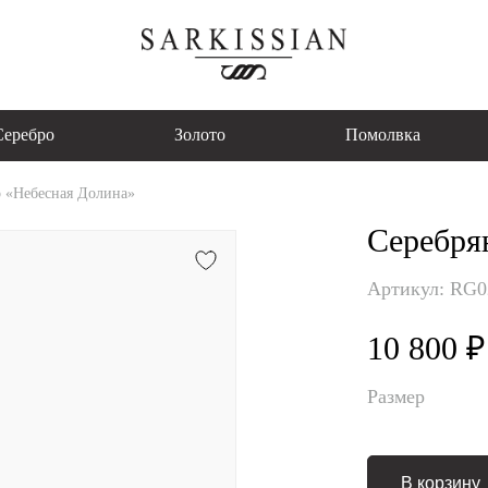
Серебро
Золото
Помолвка
о «Небесная Долина»
Серебря
Артикул: RG
10 800 ₽
Размер
В корзину