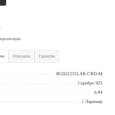
я
опрезентацию
ики
Описание
Гарантия
RG021231LAR-CRD-M
Серебро 925
6.84
1 Ларимар