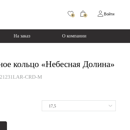
Войти
0
0
На заказ
О компании
ное кольцо «Небесная Долина»
021231LAR-CRD-M
17,5