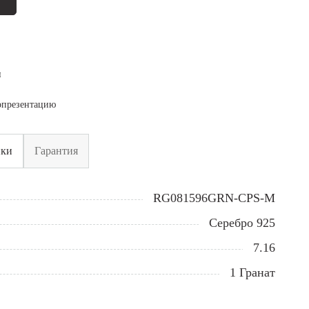
я
опрезентацию
ики
Гарантия
RG081596GRN-CPS-M
Серебро 925
7.16
1 Гранат