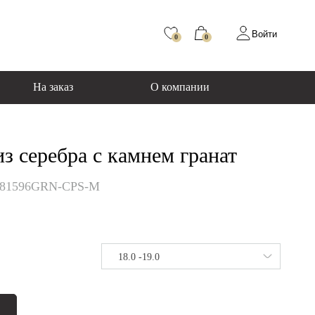
Войти
0
0
На заказ
О компании
з серебра с камнем гранат
081596GRN-CPS-M
18.0 -19.0