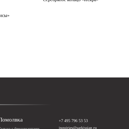
рисы»
Помолвка
+7 495 796 53 53
inquiries@sarkissian.ru
Кольца с бриллиантами