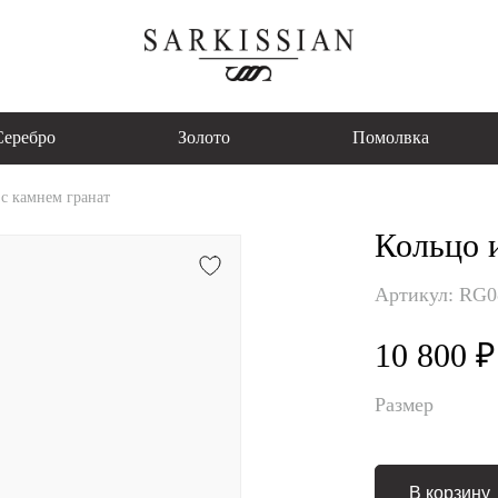
Серебро
Золото
Помолвка
 с камнем гранат
Кольцо и
Артикул: RG
10 800 ₽
Размер
В корзину