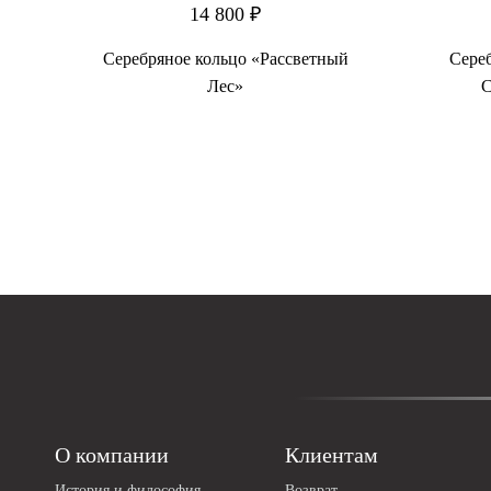
14 800 ₽
ат
Серебряное кольцо «Рассветный
Сере
Лес»
С
О компании
Клиентам
История и философия
Возврат